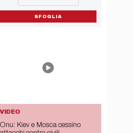
SFOGLIA
VIDEO
Onu: Kiev e Mosca cessino
attacchi contro civili