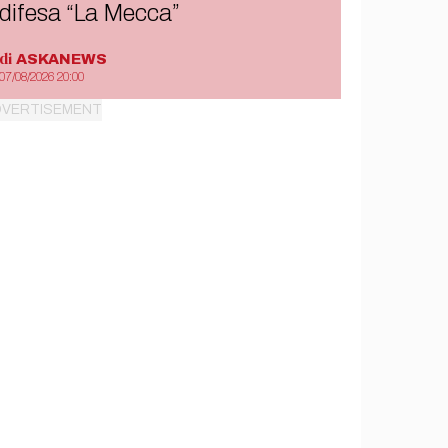
difesa “La Mecca”
di
ASKANEWS
07/08/2026 20:00