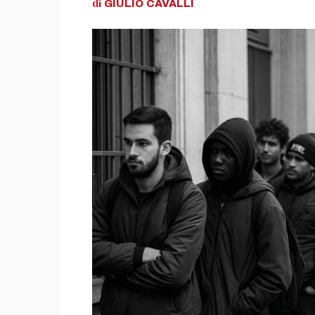
di
GIULIO
CAVALLI