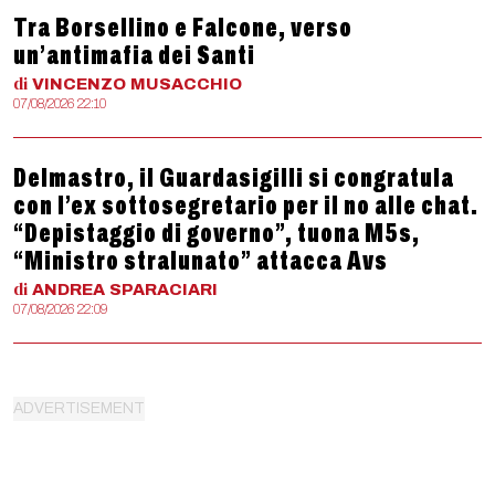
Tra Borsellino e Falcone, verso
un’antimafia dei Santi
di
VINCENZO
MUSACCHIO
07/08/2026 22:10
Delmastro, il Guardasigilli si congratula
con l’ex sottosegretario per il no alle chat.
“Depistaggio di governo”, tuona M5s,
“Ministro stralunato” attacca Avs
di
ANDREA
SPARACIARI
07/08/2026 22:09