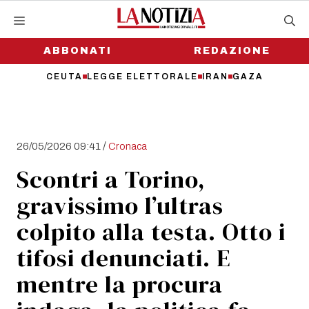
Vai
al
contenuto
ABBONATI
REDAZIONE
CEUTA
LEGGE ELETTORALE
IRAN
GAZA
/
26/05/2026 09:41
Cronaca
Scontri a Torino,
gravissimo l’ultras
colpito alla testa. Otto i
tifosi denunciati. E
mentre la procura