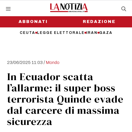
Vai
al
contenuto
ABBONATI
REDAZIONE
CEUTA
LEGGE ELETTORALE
IRAN
GAZA
/
23/06/2025 11:03
Mondo
In Ecuador scatta
l’allarme: il super boss
terrorista Quinde evade
dal carcere di massima
sicurezza