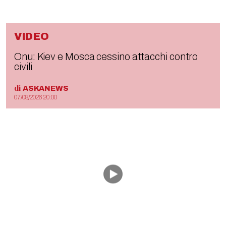
VIDEO
Onu: Kiev e Mosca cessino attacchi contro
civili
di
ASKANEWS
07/08/2026 20:00