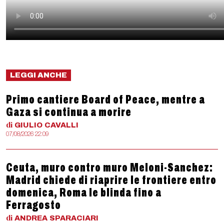
LEGGI ANCHE
Primo cantiere Board of Peace, mentre a
Gaza si continua a morire
di
GIULIO
CAVALLI
07/08/2026 22:09
Ceuta, muro contro muro Meloni-Sanchez:
Madrid chiede di riaprire le frontiere entro
domenica, Roma le blinda fino a
Ferragosto
di
ANDREA
SPARACIARI