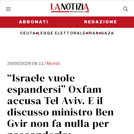
Vai
al
contenuto
ABBONATI
REDAZIONE
CEUTA
LEGGE ELETTORALE
IRAN
GAZA
/
26/05/2026 08:11
Mondo
“Israele vuole
espandersi” Oxfam
accusa Tel Aviv. E il
discusso ministro Ben
Gvir non fa nulla per