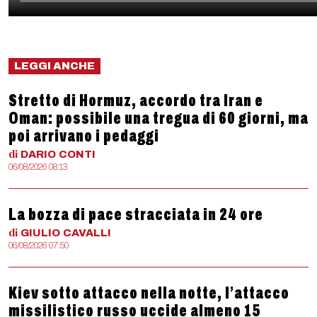
LEGGI ANCHE
Stretto di Hormuz, accordo tra Iran e
Oman: possibile una tregua di 60 giorni, ma
poi arrivano i pedaggi
di
DARIO
CONTI
06/08/2026 08:13
La bozza di pace stracciata in 24 ore
di
GIULIO
CAVALLI
06/08/2026 07:50
Kiev sotto attacco nella notte, l’attacco
missilistico russo uccide almeno 15