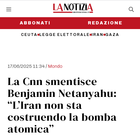
Vai
al
contenuto
ABBONATI
REDAZIONE
CEUTA
LEGGE ELETTORALE
IRAN
GAZA
/
17/06/2025 11:34
Mondo
La Cnn smentisce
Benjamin Netanyahu:
“L’Iran non sta
costruendo la bomba
atomica”