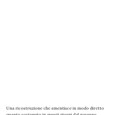
Una ricostruzione che smentisce in modo diretto
quanto sostenuto in questi giorni dal governo