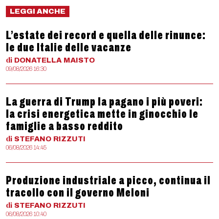
LEGGI ANCHE
L’estate dei record e quella delle rinunce:
le due Italie delle vacanze
di
DONATELLA
MAISTO
09/08/2026 16:30
La guerra di Trump la pagano i più poveri:
la crisi energetica mette in ginocchio le
famiglie a basso reddito
di
STEFANO
RIZZUTI
06/08/2026 14:45
Produzione industriale a picco, continua il
tracollo con il governo Meloni
di
STEFANO
RIZZUTI
06/08/2026 10:40