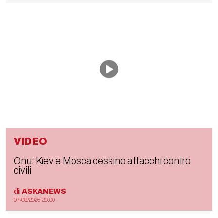
VIDEO
Onu: Kiev e Mosca cessino attacchi contro
civili
di
ASKANEWS
07/08/2026 20:00