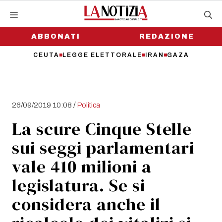
Vai
al
contenuto
ABBONATI
REDAZIONE
CEUTA
LEGGE ELETTORALE
IRAN
GAZA
/
26/09/2019 10:08
Politica
La scure Cinque Stelle
sui seggi parlamentari
vale 410 milioni a
legislatura. Se si
considera anche il