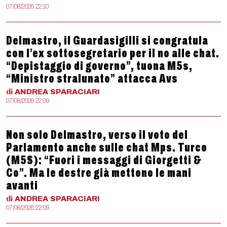
07/08/2026 22:10
Delmastro, il Guardasigilli si congratula
con l’ex sottosegretario per il no alle chat.
“Depistaggio di governo”, tuona M5s,
“Ministro stralunato” attacca Avs
di
ANDREA
SPARACIARI
07/08/2026 22:09
Non solo Delmastro, verso il voto del
Parlamento anche sulle chat Mps. Turco
(M5S): “Fuori i messaggi di Giorgetti &
Co”. Ma le destre già mettono le mani
avanti
di
ANDREA
SPARACIARI
07/08/2026 22:09