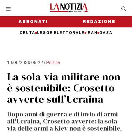
Vai
al
contenuto
ABBONATI
REDAZIONE
CEUTA
LEGGE ELETTORALE
IRAN
GAZA
/
10/06/2026 09:22
Politica
La sola via militare non
è sostenibile: Crosetto
avverte sull’Ucraina
Dopo anni di guerra e di invio di armi
all'Ucraina, Crosetto avverte: la sola
via delle armi a Kiev non è sostenibile,