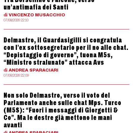
un’antimafia dei Santi
di
VINCENZO
MUSACCHIO
07/08/2026 22:10
Delmastro, il Guardasigilli si congratula
con l’ex sottosegretario per il no alle chat.
“Depistaggio di governo”, tuona M5s,
“Ministro stralunato” attacca Avs
di
ANDREA
SPARACIARI
07/08/2026 22:09
Non solo Delmastro, verso il voto del
Parlamento anche sulle chat Mps. Turco
(M5S): “Fuori i messaggi di Giorgetti &
Co”. Ma le destre già mettono le mani
avanti
di
ANDREA
SPARACIARI