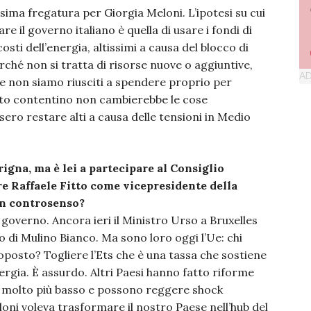
ma fregatura per Giorgia Meloni. L’ipotesi su cui
 il governo italiano è quella di usare i fondi di
osti dell’energia, altissimi a causa del blocco di
ché non si tratta di risorse nuove o aggiuntive,
che non siamo riusciti a spendere proprio per
to contentino non cambierebbe le cose
sero restare alti a causa delle tensioni in Medio
gna, ma è lei a partecipare al Consiglio
re Raffaele Fitto come vicepresidente della
n controsenso?
 governo. Ancora ieri il Ministro Urso a Bruxelles
 di Mulino Bianco. Ma sono loro oggi l’Ue: chi
roposto? Togliere l’Ets che è una tassa che sostiene
rgia. È assurdo. Altri Paesi hanno fatto riforme
o molto più basso e possono reggere shock
loni voleva trasformare il nostro Paese nell’hub del