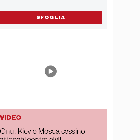
SFOGLIA
VIDEO
Onu: Kiev e Mosca cessino
attacchi contro civili