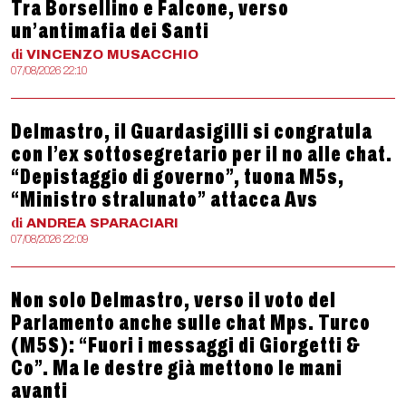
Tra Borsellino e Falcone, verso
un’antimafia dei Santi
di
VINCENZO
MUSACCHIO
07/08/2026 22:10
Delmastro, il Guardasigilli si congratula
con l’ex sottosegretario per il no alle chat.
“Depistaggio di governo”, tuona M5s,
“Ministro stralunato” attacca Avs
di
ANDREA
SPARACIARI
07/08/2026 22:09
Non solo Delmastro, verso il voto del
Parlamento anche sulle chat Mps. Turco
(M5S): “Fuori i messaggi di Giorgetti &
Co”. Ma le destre già mettono le mani
avanti