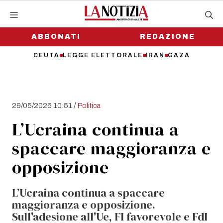
Vai
al
contenuto
ABBONATI
REDAZIONE
CEUTA
LEGGE ELETTORALE
IRAN
GAZA
/
29/05/2026 10:51
Politica
L’Ucraina continua a
spaccare maggioranza e
opposizione
L’Ucraina continua a spaccare
maggioranza e opposizione.
Sull'adesione all'Ue, FI favorevole e FdI