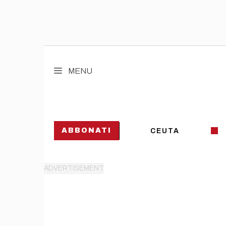
Vai
al
MENU
contenuto
ABBONATI
CEUTA