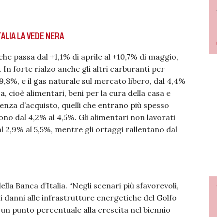
TALIA LA VEDE NERA
che passa dal +1,1% di aprile al +10,7% di maggio,
In forte rialzo anche gli altri carburanti per
9,8%, e il gas naturale sul mercato libero, dal 4,4%
sa, cioè alimentari, beni per la cura della casa e
uenza d’acquisto, quelli che entrano più spesso
gono dal 4,2% al 4,5%. Gli alimentari non lavorati
al 2,9% al 5,5%, mentre gli ortaggi rallentano dal
lla Banca d’Italia. “Negli scenari più sfavorevoli,
i danni alle infrastrutture energetiche del Golfo
n punto percentuale alla crescita nel biennio