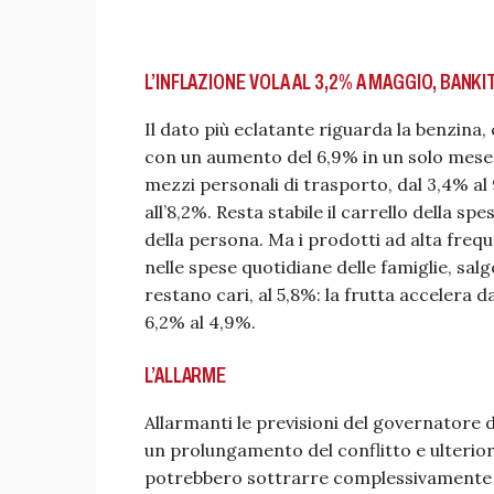
L’INFLAZIONE VOLA AL 3,2% A MAGGIO, BANKI
Il dato più eclatante riguarda la benzina, 
con un aumento del 6,9% in un solo mese. 
mezzi personali di trasporto, dal 3,4% al 
all’8,2%. Resta stabile il carrello della spe
della persona. Ma i prodotti ad alta freq
nelle spese quotidiane delle famiglie, sal
restano cari, al 5,8%: la frutta accelera d
6,2% al 4,9%.
L’ALLARME
Allarmanti le previsioni del governatore de
un prolungamento del conflitto e ulterior
potrebbero sottrarre complessivamente u