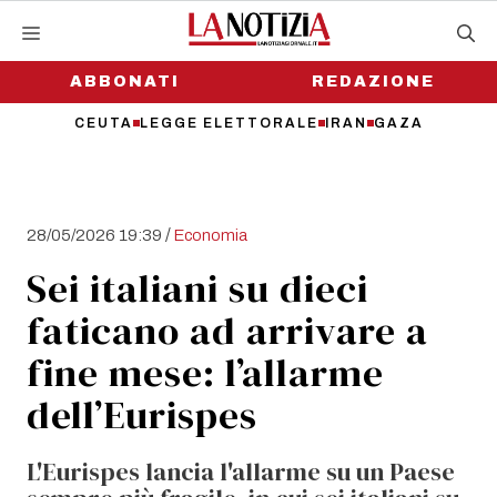
Vai
al
contenuto
ABBONATI
REDAZIONE
CEUTA
LEGGE ELETTORALE
IRAN
GAZA
/
28/05/2026 19:39
Economia
Sei italiani su dieci
faticano ad arrivare a
fine mese: l’allarme
dell’Eurispes
L'Eurispes lancia l'allarme su un Paese