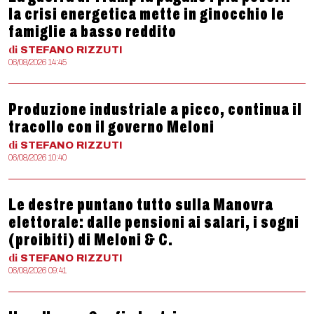
la crisi energetica mette in ginocchio le
famiglie a basso reddito
di
STEFANO
RIZZUTI
06/08/2026 14:45
Produzione industriale a picco, continua il
tracollo con il governo Meloni
di
STEFANO
RIZZUTI
06/08/2026 10:40
Le destre puntano tutto sulla Manovra
elettorale: dalle pensioni ai salari, i sogni
(proibiti) di Meloni & C.
di
STEFANO
RIZZUTI
06/08/2026 09:41