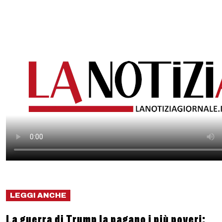
LEGGI ANCHE
La guerra di Trump la pagano i più poveri: