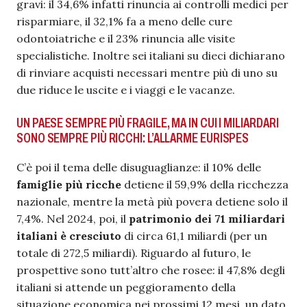
gravi: il 34,6% infatti rinuncia ai controlli medici per
risparmiare, il 32,1% fa a meno delle cure
odontoiatriche e il 23% rinuncia alle visite
specialistiche. Inoltre sei italiani su dieci dichiarano
di rinviare acquisti necessari mentre più di uno su
due riduce le uscite e i viaggi e le vacanze.
UN PAESE SEMPRE PIÙ FRAGILE, MA IN CUI I MILIARDARI
SONO SEMPRE PIÙ RICCHI: L’ALLARME EURISPES
C’è poi il tema delle disuguaglianze: il 10% delle
famiglie più ricche
detiene il 59,9% della ricchezza
nazionale, mentre la metà più povera detiene solo il
7,4%. Nel 2024, poi, il
patrimonio dei 71 miliardari
italiani è cresciuto
di circa 61,1 miliardi (per un
totale di 272,5 miliardi). Riguardo al futuro, le
prospettive sono tutt’altro che rosee: il 47,8% degli
italiani si attende un peggioramento della
situazione economica nei prossimi 12 mesi, un dato