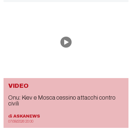
VIDEO
Onu: Kiev e Mosca cessino attacchi contro
civili
di
ASKANEWS
07/08/2026 20:00