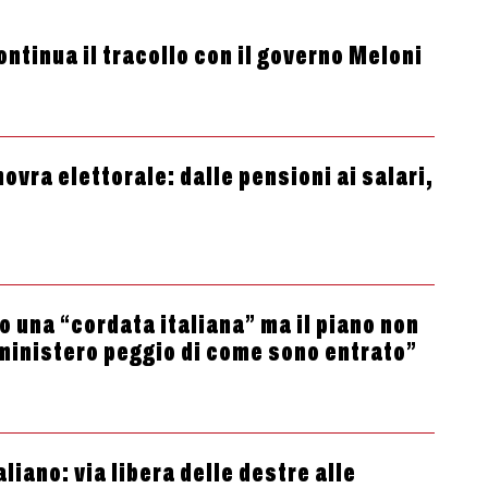
ontinua il tracollo con il governo Meloni
ovra elettorale: dalle pensioni ai salari,
o una “cordata italiana” ma il piano non
 ministero peggio di come sono entrato”
aliano: via libera delle destre alle