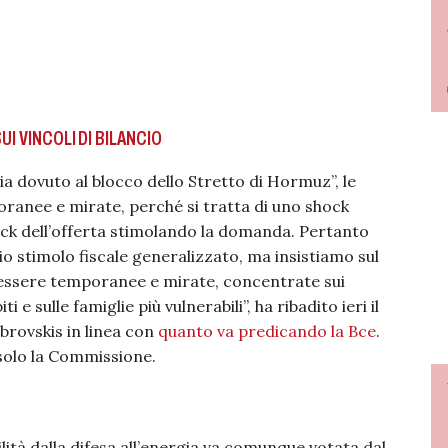
I VINCOLI DI BILANCIO
gia dovuto al blocco dello Stretto di Hormuz”, le
ranee e mirate, perché si tratta di uno shock
hock dell’offerta stimolando la domanda. Pertanto
 stimolo fiscale generalizzato, ma insistiamo sul
 essere temporanee e mirate, concentrate sui
 sulle famiglie più vulnerabili”, ha ribadito ieri il
rovskis in linea con
quanto va predicando la Bce
.
 solo la Commissione.
ilità dalla difesa all’energia va comunque votata dal