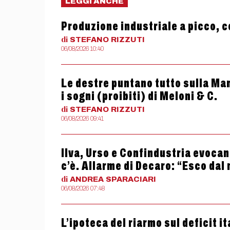
LEGGI ANCHE
Produzione industriale a picco, c
di
STEFANO
RIZZUTI
06/08/2026 10:40
Le destre puntano tutto sulla Man
i sogni (proibiti) di Meloni & C.
di
STEFANO
RIZZUTI
06/08/2026 09:41
Ilva, Urso e Confindustria evocan
c’è. Allarme di Decaro: “Esco dal
di
ANDREA
SPARACIARI
06/08/2026 07:48
L’ipoteca del riarmo sul deficit it