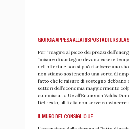
GIORGIA APPESA ALLA RISPOSTA DI URSULA SU
Per “reagire al picco dei prezzi dell’ener
“misure di sostegno devono essere tempo
dell’offerta e non si può risolvere uno s
non stiamo sostenendo una sorta di ampio
fatto che le misure di sostegno debbano
settori dell’economia maggiormente colpiti e
commissario Ue all’Economia Valdis Domb
Del resto, all’Italia non serve convincere
IL MURO DEL CONSIGLIO UE
L’estensione della deroga al Patto di stab