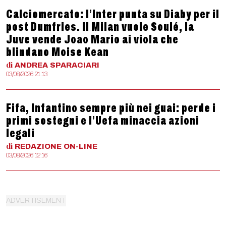
Calciomercato: l’Inter punta su Diaby per il
post Dumfries. Il Milan vuole Soulé, la
Juve vende Joao Mario ai viola che
blindano Moise Kean
di
ANDREA
SPARACIARI
03/08/2026 21:13
Fifa, Infantino sempre più nei guai: perde i
primi sostegni e l’Uefa minaccia azioni
legali
di
REDAZIONE
ON-LINE
03/08/2026 12:16