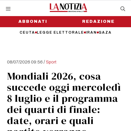
Vai
al
contenuto
ABBONATI
REDAZIONE
CEUTA
LEGGE ELETTORALE
IRAN
GAZA
/
08/07/2026 09:56
Sport
Mondiali 2026, cosa
succede oggi mercoledì
8 luglio e il programma
dei quarti di finale:
date, orari e quali