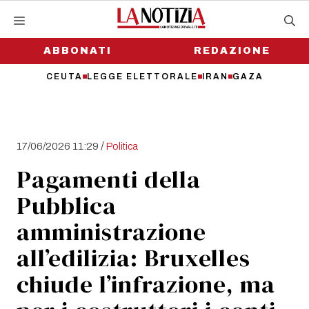
Vai
al
contenuto
ABBONATI
REDAZIONE
CEUTA
LEGGE ELETTORALE
IRAN
GAZA
/
17/06/2026 11:29
Politica
Pagamenti della
Pubblica
amministrazione
all’edilizia: Bruxelles
chiude l’infrazione, ma