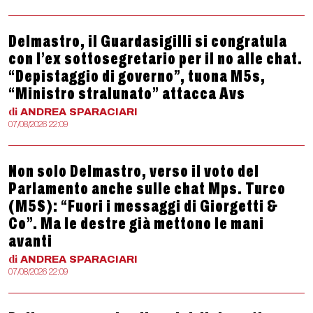
Delmastro, il Guardasigilli si congratula
con l’ex sottosegretario per il no alle chat.
“Depistaggio di governo”, tuona M5s,
“Ministro stralunato” attacca Avs
di
ANDREA
SPARACIARI
07/08/2026 22:09
Non solo Delmastro, verso il voto del
Parlamento anche sulle chat Mps. Turco
(M5S): “Fuori i messaggi di Giorgetti &
Co”. Ma le destre già mettono le mani
avanti
di
ANDREA
SPARACIARI
07/08/2026 22:09