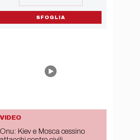
SFOGLIA
VIDEO
Onu: Kiev e Mosca cessino
attacchi contro civili