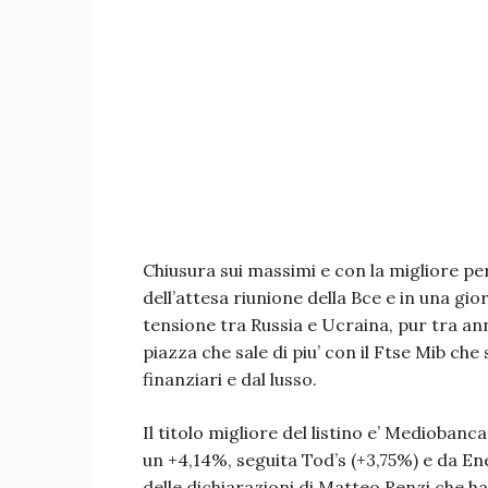
Chiusura sui massimi e con la migliore per
dell’attesa riunione della Bce e in una g
tensione tra Russia e Ucraina, pur tra ann
piazza che sale di piu’ con il Ftse Mib ch
finanziari e dal lusso.
Il titolo migliore del listino e’ Medioban
un +4,14%, seguita Tod’s (+3,75%) e da Ene
delle dichiarazioni di Matteo Renzi che ha 