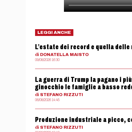
LEGGI ANCHE
L’estate dei record e quella delle
di
DONATELLA
MAISTO
09/08/2026 16:30
La guerra di Trump la pagano i più
ginocchio le famiglie a basso red
di
STEFANO
RIZZUTI
06/08/2026 14:45
Produzione industriale a picco, c
di
STEFANO
RIZZUTI