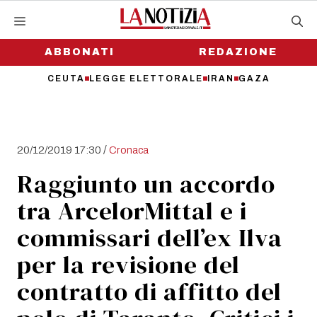
Vai
al
contenuto
ABBONATI
REDAZIONE
CEUTA
LEGGE ELETTORALE
IRAN
GAZA
/
20/12/2019 17:30
Cronaca
Raggiunto un accordo
tra ArcelorMittal e i
commissari dell’ex Ilva
per la revisione del
contratto di affitto del