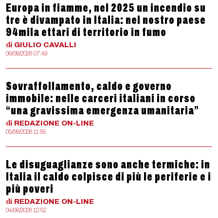
Europa in fiamme, nel 2025 un incendio su
tre è divampato in Italia: nel nostro paese
94mila ettari di territorio in fumo
di
GIULIO
CAVALLI
06/08/2026 07:49
Sovraffollamento, caldo e governo
immobile: nelle carceri italiani in corso
“una gravissima emergenza umanitaria”
di
REDAZIONE
ON-LINE
05/08/2026 11:55
Le disuguaglianze sono anche termiche: in
Italia il caldo colpisce di più le periferie e i
più poveri
di
REDAZIONE
ON-LINE
04/08/2026 12:52