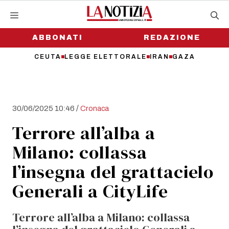
Vai
al
contenuto
ABBONATI
REDAZIONE
CEUTA
LEGGE ELETTORALE
IRAN
GAZA
/
30/06/2025 10:46
Cronaca
Terrore all’alba a
Milano: collassa
l’insegna del grattacielo
Generali a CityLife
Terrore all’alba a Milano: collassa