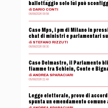
ballottaggio solo lui può sconfig
di
DARIO
CONTI
06/08/2026 09:58
Caso Mps, i pm di Milano in press
chat di ministri e parlamentari s
di
STEFANO
RIZZUTI
06/08/2026 08:30
Caso Delmastro, il Parlamento bli
fiamme tra Schlein, Conte e Bign
di
ANDREA
SPARACIARI
05/08/2026 21:49
Legge elettorale, prove di accord
spunta un emendamento comune 
di
ANDREA
SPARACIARI