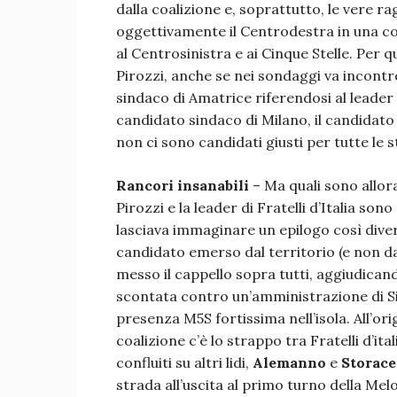
dalla coalizione e, soprattutto, le vere r
oggettivamente il Centrodestra in una co
al Centrosinistra e ai Cinque Stelle. Per q
Pirozzi, anche se nei sondaggi va incontro
sindaco di Amatrice riferendosi al leader di
candidato sindaco di Milano, il candidato
non ci sono candidati giusti per tutte le s
Rancori insanabili
– Ma quali sono allora
Pirozzi e la leader di Fratelli d’Italia son
lasciava immaginare un epilogo così divers
candidato emerso dal territorio (e non da
messo il cappello sopra tutti, aggiudicand
scontata contro un’amministrazione di Si
presenza M5S fortissima nell’isola. All’ori
coalizione c’è lo strappo tra Fratelli d’ita
confluiti su altri lidi,
Alemanno
e
Storace
strada all’uscita al primo turno della Mel