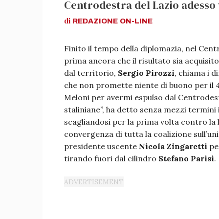
Centrodestra del Lazio adesso 
di
REDAZIONE
ON-LINE
Finito il tempo della diplomazia, nel Cent
prima ancora che il risultato sia acquisit
dal territorio,
Sergio Pirozzi
, chiama i d
che non promette niente di buono per il 
Meloni per avermi espulso dal Centrodest
staliniane”, ha detto senza mezzi termini 
scagliandosi per la prima volta contro la le
convergenza di tutta la coalizione sull’un
presidente uscente
Nicola Zingaretti
per
tirando fuori dal cilindro
Stefano Parisi
.