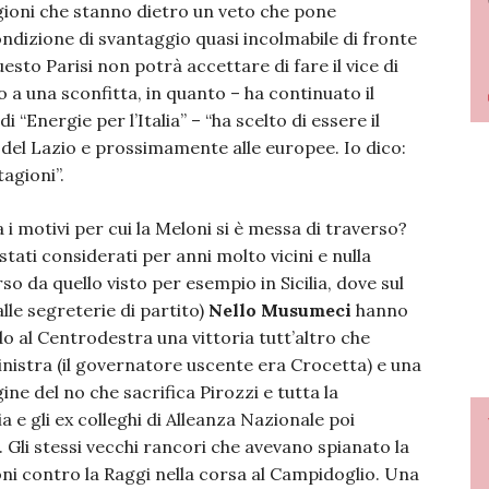
agioni che stanno dietro un veto che pone
ndizione di svantaggio quasi incolmabile di fronte
uesto Parisi non potrà accettare di fare il vice di
 a una sconfitta, in quanto – ha continuato il
 “Energie per l’Italia” – “ha scelto di essere il
 del Lazio e prossimamente alle europee. Io dico:
tagioni”.
 i motivi per cui la Meloni si è messa di traverso?
o stati considerati per anni molto vicini e nulla
o da quello visto per esempio in Sicilia, dove sul
lle segreterie di partito)
Nello Musumeci
hanno
o al Centrodestra una vittoria tutt’altro che
nistra (il governatore uscente era Crocetta) e una
gine del no che sacrifica Pirozzi e tutta la
lia e gli ex colleghi di Alleanza Nazionale poi
. Gli stessi vecchi rancori che avevano spianato la
oni contro la Raggi nella corsa al Campidoglio. Una