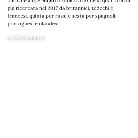
dall’Unesco, è
Napoli
si colloca come la quarta città
più ricercata nel 2017 da britannici, tedechi e
francesi, quinta per russi e sesta per spagnoli,
portoghesi e olandesi.