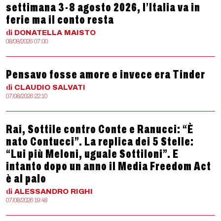
settimana 3-8 agosto 2026, l’Italia va in
ferie ma il conto resta
di
DONATELLA
MAISTO
08/08/2026 07:00
Pensavo fosse amore e invece era Tinder
di
CLAUDIO
SALVATI
07/08/2026 22:10
Rai, Sottile contro Conte e Ranucci: “È
nato Contucci”. La replica dei 5 Stelle:
“Lui più Meloni, uguale Sottiloni”. E
intanto dopo un anno il Media Freedom Act
è al palo
di
ALESSANDRO
RIGHI
07/08/2026 19:48