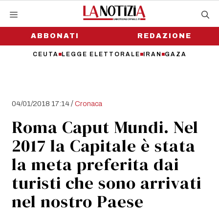
Vai
al
contenuto
ABBONATI
REDAZIONE
CEUTA
LEGGE ELETTORALE
IRAN
GAZA
/
04/01/2018 17:14
Cronaca
Roma Caput Mundi. Nel
2017 la Capitale è stata
la meta preferita dai
turisti che sono arrivati
nel nostro Paese