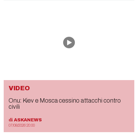
VIDEO
Onu: Kiev e Mosca cessino attacchi contro
civili
di
ASKANEWS
07/08/2026 20:00