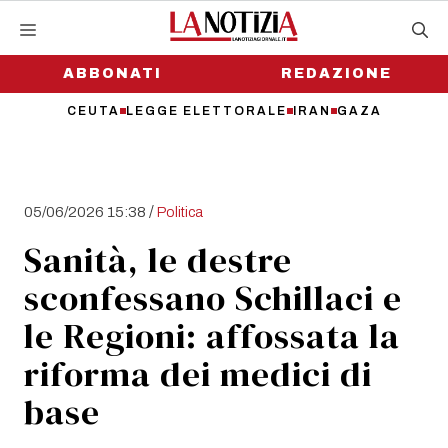
Vai
al
contenuto
ABBONATI
REDAZIONE
CEUTA
LEGGE ELETTORALE
IRAN
GAZA
/
05/06/2026 15:38
Politica
Sanità, le destre
sconfessano Schillaci e
le Regioni: affossata la
riforma dei medici di
base