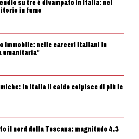
ndio su tre è divampato in Italia: nel
itorio in fumo
 immobile: nelle carceri italiani in
a umanitaria”
che: in Italia il caldo colpisce di più le
tto il nord della Toscana: magnitudo 4.3