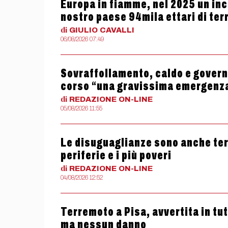
Europa in fiamme, nel 2025 un ince
nostro paese 94mila ettari di terr
di
GIULIO
CAVALLI
06/08/2026 07:49
Sovraffollamento, caldo e governo
corso “una gravissima emergenz
di
REDAZIONE
ON-LINE
05/08/2026 11:55
Le disuguaglianze sono anche termi
periferie e i più poveri
di
REDAZIONE
ON-LINE
04/08/2026 12:52
Terremoto a Pisa, avvertita in tu
ma nessun danno