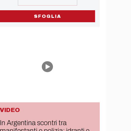
SFOGLIA
VIDEO
In Argentina scontri tra
manifestanti e polizia: idranti e