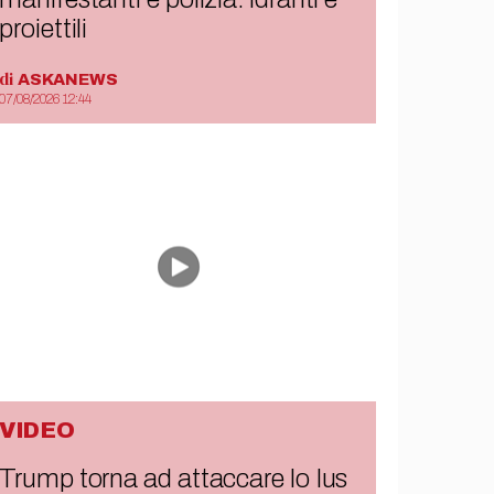
proiettili
di
ASKANEWS
07/08/2026 12:44
VIDEO
Trump torna ad attaccare lo Ius