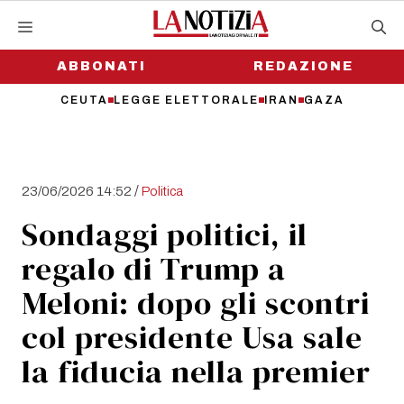
Vai
al
contenuto
ABBONATI
REDAZIONE
CEUTA
LEGGE ELETTORALE
IRAN
GAZA
/
23/06/2026 14:52
Politica
Sondaggi politici, il
regalo di Trump a
Meloni: dopo gli scontri
col presidente Usa sale
la fiducia nella premier