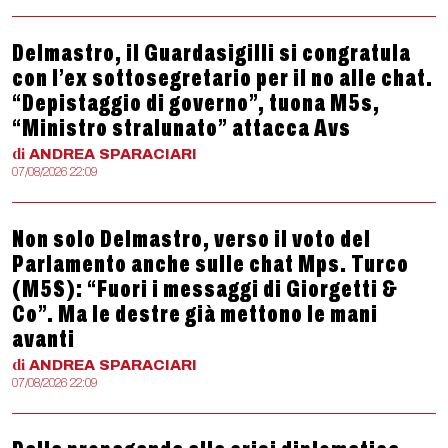
Delmastro, il Guardasigilli si congratula
con l’ex sottosegretario per il no alle chat.
“Depistaggio di governo”, tuona M5s,
“Ministro stralunato” attacca Avs
di
ANDREA
SPARACIARI
07/08/2026 22:09
Non solo Delmastro, verso il voto del
Parlamento anche sulle chat Mps. Turco
(M5S): “Fuori i messaggi di Giorgetti &
Co”. Ma le destre già mettono le mani
avanti
di
ANDREA
SPARACIARI
07/08/2026 22:09