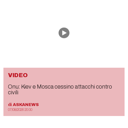
VIDEO
Onu: Kiev e Mosca cessino attacchi contro
civili
di
ASKANEWS
07/08/2026 20:00