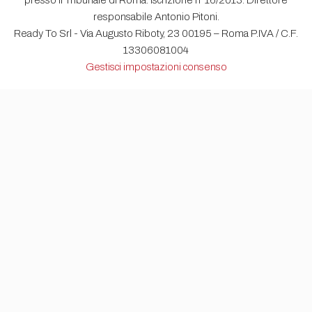
presso il Tribunale di Roma. Iscrizione n°16/2013. Direttore
responsabile Antonio Pitoni.
Ready To Srl - Via Augusto Riboty, 23 00195 – Roma P.IVA / C.F.
13306081004
Gestisci impostazioni consenso