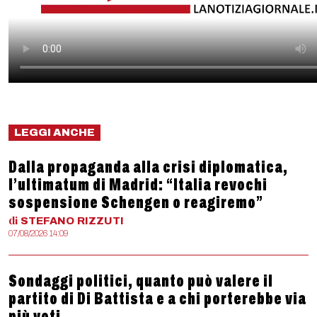
LEGGI ANCHE
Dalla propaganda alla crisi diplomatica,
l’ultimatum di Madrid: “Italia revochi
sospensione Schengen o reagiremo”
di
STEFANO
RIZZUTI
07/08/2026 14:09
Sondaggi politici, quanto può valere il
partito di Di Battista e a chi porterebbe via
più voti