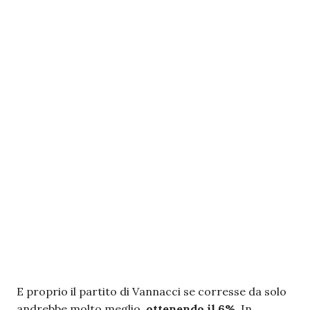
E proprio il partito di Vannacci se corresse da solo
andrebbe molto meglio,
ottenendo il 6%
. In