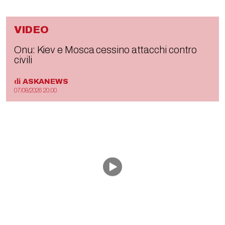
VIDEO
Onu: Kiev e Mosca cessino attacchi contro
civili
di
ASKANEWS
07/08/2026 20:00