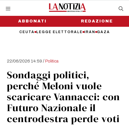
Vai
al
contenuto
ABBONATI
REDAZIONE
CEUTA
LEGGE ELETTORALE
IRAN
GAZA
/
22/06/2026 14:59
Politica
Sondaggi politici,
perché Meloni vuole
scaricare Vannacci: con
Futuro Nazionale il
centrodestra perde voti