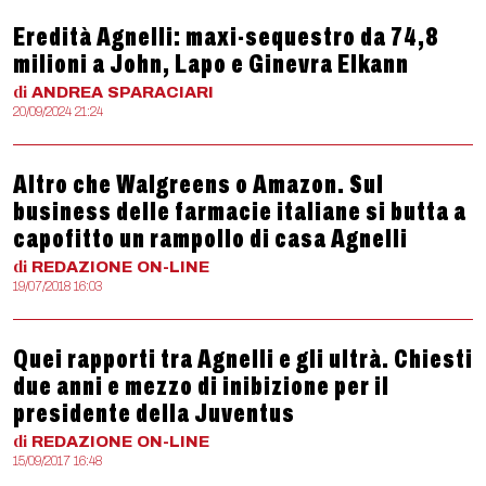
Eredità Agnelli: maxi-sequestro da 74,8
milioni a John, Lapo e Ginevra Elkann
di
ANDREA
SPARACIARI
20/09/2024 21:24
Altro che Walgreens o Amazon. Sul
business delle farmacie italiane si butta a
capofitto un rampollo di casa Agnelli
di
REDAZIONE
ON-LINE
19/07/2018 16:03
Quei rapporti tra Agnelli e gli ultrà. Chiesti
due anni e mezzo di inibizione per il
presidente della Juventus
di
REDAZIONE
ON-LINE
15/09/2017 16:48