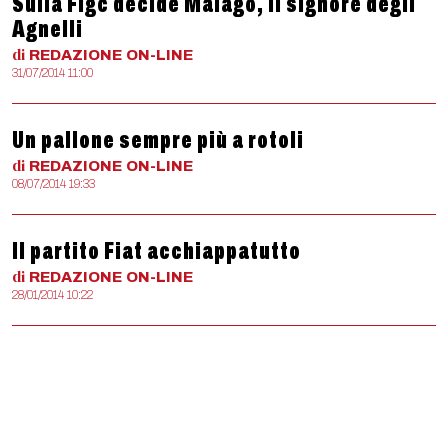
Sulla Figc decide Malagò, il signore degli
Agnelli
di
REDAZIONE
ON-LINE
31/07/2014 11:00
Un pallone sempre più a rotoli
di
REDAZIONE
ON-LINE
08/07/2014 19:33
Il partito Fiat acchiappatutto
di
REDAZIONE
ON-LINE
28/01/2014 10:22