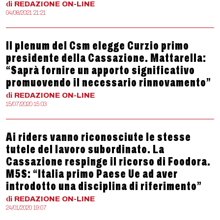
di
REDAZIONE
ON-LINE
04/08/2021 21:21
Il plenum del Csm elegge Curzio primo
presidente della Cassazione. Mattarella:
“Saprà fornire un apporto significativo
promuovendo il necessario rinnovamento”
di
REDAZIONE
ON-LINE
15/07/2020 15:03
Ai riders vanno riconosciute le stesse
tutele del lavoro subordinato. La
Cassazione respinge il ricorso di Foodora.
M5S: “Italia primo Paese Ue ad aver
introdotto una disciplina di riferimento”
di
REDAZIONE
ON-LINE
24/01/2020 19:07