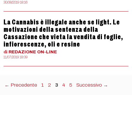
30/08/2019 18:16
La Cannabis è illegale anche se light. Le
motivazioni della sentenza della
Cassazione che vieta la vendita di foglie,
infiorescenze, oli e resine
di
REDAZIONE
ON-LINE
11/07/2019 18:09
Pagina
Pagina
Pagina
Pagina
Pagina
←
Precedente
1
2
3
4
5
Successivo
→