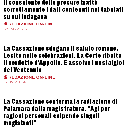
Il consulente delle procure trattò
correttamente i dati contenuti nei tabulati
su cui indagava
di
REDAZIONE
ON-LINE
17/01/2022 15:15
La Cassazione sdogana il saluto romano.
Lecito nelle celebrazioni. La Corte ribalta
il verdetto d’Appello. E assolve i nostalgici
del Ventennio
di
REDAZIONE
ON-LINE
15/10/2021 11:28
La Cassazione conferma la radiazione di
Palamara dalla magistratura. “Agì per
ragioni personali colpendo singoli
magistrati”