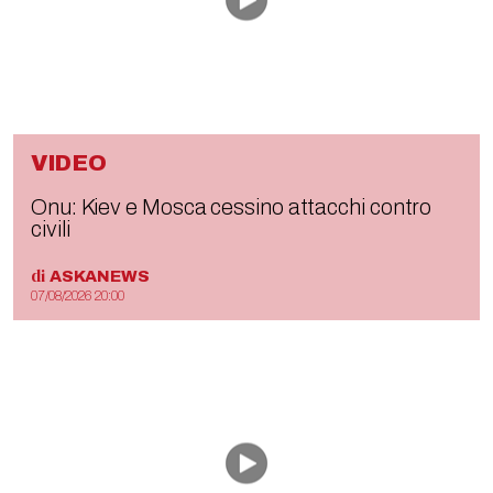
VIDEO
Onu: Kiev e Mosca cessino attacchi contro
civili
di
ASKANEWS
07/08/2026 20:00