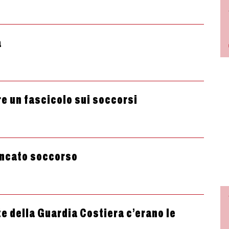
a
e un fascicolo sui soccorsi
ancato soccorso
e della Guardia Costiera c’erano le