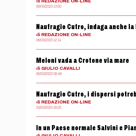
di
REDAZIONE
ON-LINE
06/03/2023 13:50
Naufragio Cutro, indaga anche la
di
REDAZIONE
ON-LINE
06/03/2023 12:14
Meloni vada a Crotone via mare
di
GIULIO
CAVALLI
06/03/2023 09:48
Naufragio Cutro, i dispersi potre
di
REDAZIONE
ON-LINE
03/03/2023 18:20
In un Paese normale Salvini e Pi
di
GIULIO
CAVALLI