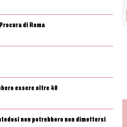
 Procura di Roma
bbero essere oltre 40
antedosi non potrebbero non dimettersi