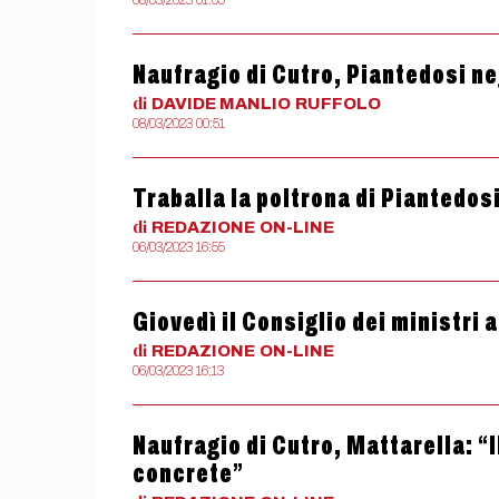
08/03/2023 01:05
Naufragio di Cutro, Piantedosi ne
di
DAVIDE MANLIO
RUFFOLO
08/03/2023 00:51
Traballa la poltrona di Piantedos
di
REDAZIONE
ON-LINE
06/03/2023 16:55
Giovedì il Consiglio dei ministri 
di
REDAZIONE
ON-LINE
06/03/2023 16:13
Naufragio di Cutro, Mattarella: “I
concrete”