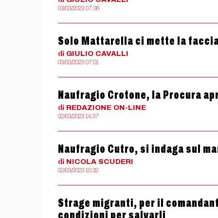
03/03/2023 07:36
Solo Mattarella ci mette la facci
di
GIULIO
CAVALLI
03/03/2023 07:01
Naufragio Crotone, la Procura apr
di
REDAZIONE
ON-LINE
02/03/2023 14:37
Naufragio Cutro, si indaga sul m
di
NICOLA
SCUDERI
02/03/2023 10:32
Strage migranti, per il comandant
condizioni per salvarli