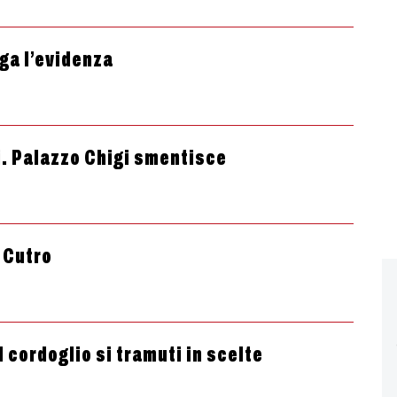
ga l’evidenza
i. Palazzo Chigi smentisce
a Cutro
l cordoglio si tramuti in scelte