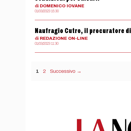
di
DOMENICO
IOVANE
01/03/2023 15:30
Naufragio Cutro, il procuratore d
di
REDAZIONE
ON-LINE
01/03/2023 11:30
Pagina
Pagina
1
2
Successivo
→