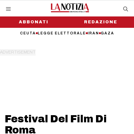
Vai
al
contenuto
ABBONATI
REDAZIONE
CEUTA
LEGGE ELETTORALE
IRAN
GAZA
Festival Del Film Di
Roma