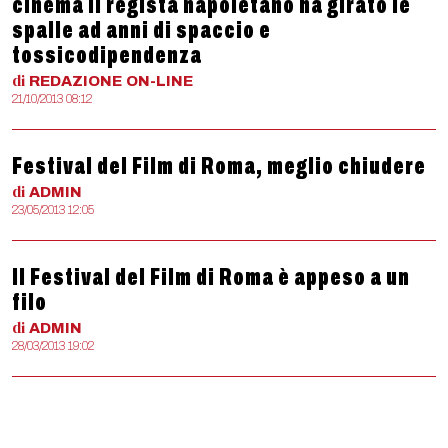
cinema il regista napoletano ha girato le
spalle ad anni di spaccio e
tossicodipendenza
di
REDAZIONE
ON-LINE
21/10/2013 08:12
Festival del Film di Roma, meglio chiudere
di
ADMIN
23/05/2013 12:05
Il Festival del Film di Roma è appeso a un
filo
di
ADMIN
28/03/2013 19:02