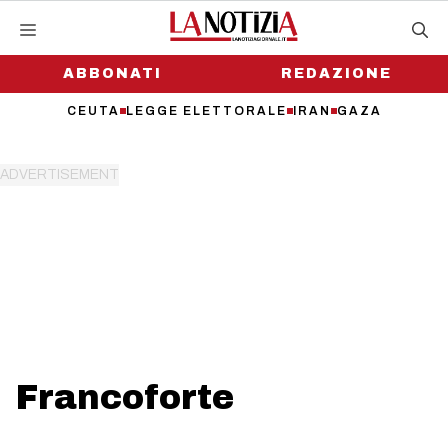
Vai
al
contenuto
ABBONATI
REDAZIONE
CEUTA
LEGGE ELETTORALE
IRAN
GAZA
Francoforte