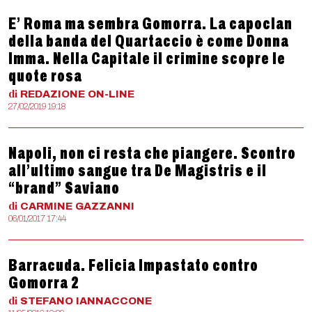
E’ Roma ma sembra Gomorra. La capoclan
della banda del Quartaccio è come Donna
Imma. Nella Capitale il crimine scopre le
quote rosa
di
REDAZIONE
ON-LINE
27/02/2019 19:18
Napoli, non ci resta che piangere. Scontro
all’ultimo sangue tra De Magistris e il
“brand” Saviano
di
CARMINE
GAZZANNI
06/01/2017 17:44
Barracuda. Felicia Impastato contro
Gomorra 2
di
STEFANO
IANNACCONE