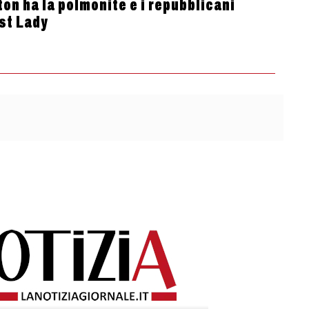
on ha la polmonite e i repubblicani
rst Lady