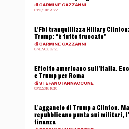
di
CARMINE
GAZZANNI
08/11/2016 20:22
L’Fbi tranquillizza Hillary Clinton
Trump: “è tutto truccato”
di
CARMINE
GAZZANNI
07/11/2016 07:21
Effetto americano sull’Italia. Ecc
e Trump per Roma
di
STEFANO
IANNACCONE
06/11/2016 16:10
L’aggancio di Trump a Clinton. Ma 
repubblicano punta sui militari, l’
finanza