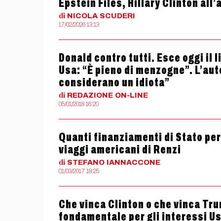
Epstein Files, Hillary Clinton al
di
NICOLA
SCUDERI
17/02/2026 13:13
Donald contro tutti. Esce oggi il 
Usa: “È pieno di menzogne”. L’auto
considerano un idiota”
di
REDAZIONE
ON-LINE
05/01/2018 16:20
Quanti finanziamenti di Stato per
viaggi americani di Renzi
di
STEFANO
IANNACCONE
01/03/2017 18:25
Che vinca Clinton o che vinca Tru
fondamentale per gli interessi U