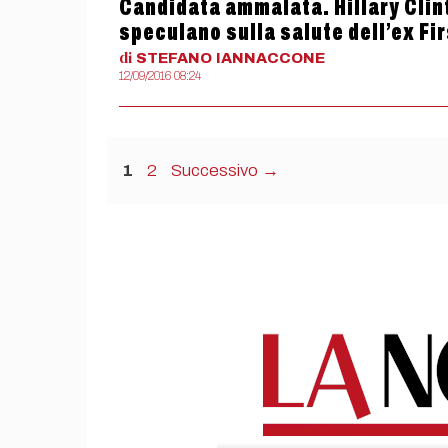
Candidata ammalata. Hillary Clint
speculano sulla salute dell’ex Fi
di
STEFANO
IANNACCONE
12/09/2016 08:24
Pagina
Pagina
1
2
Successivo
→