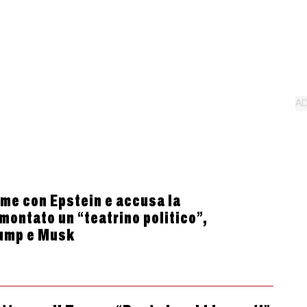
ame con Epstein e accusa la
montato un “teatrino politico”,
rump e Musk