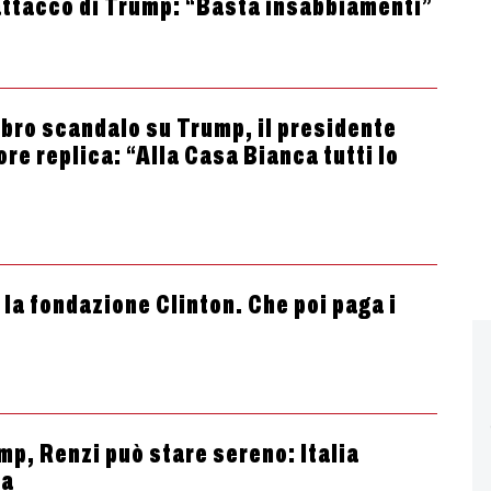
l’attacco di Trump: “Basta insabbiamenti”
libro scandalo su Trump, il presidente
re replica: “Alla Casa Bianca tutti lo
 la fondazione Clinton. Che poi paga i
mp, Renzi può stare sereno: Italia
sa