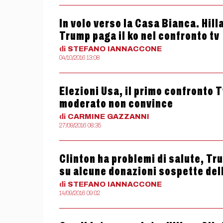
In volo verso la Casa Bianca. Hill
Trump paga il ko nel confronto tv
di
STEFANO
IANNACCONE
04/10/2016 13:08
Elezioni Usa, il primo confronto T
moderato non convince
di
CARMINE
GAZZANNI
27/09/2016 08:35
Clinton ha problemi di salute, Tr
su alcune donazioni sospette del
di
STEFANO
IANNACCONE
14/09/2016 09:02