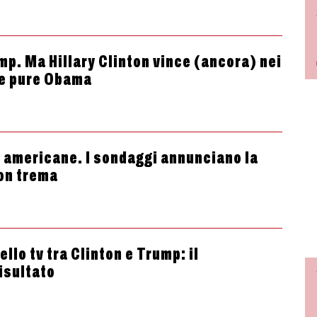
mp. Ma Hillary Clinton vince (ancora) nei
ene pure Obama
e americane. I sondaggi annunciano la
ton trema
llo tv tra Clinton e Trump: il
isultato