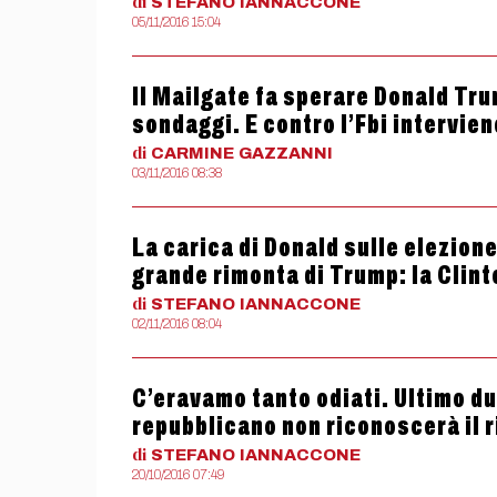
di
STEFANO
IANNACCONE
05/11/2016 15:04
Il Mailgate fa sperare Donald Tru
sondaggi. E contro l’Fbi intervi
di
CARMINE
GAZZANNI
03/11/2016 08:38
La carica di Donald sulle elezion
grande rimonta di Trump: la Clin
di
STEFANO
IANNACCONE
02/11/2016 08:04
C’eravamo tanto odiati. Ultimo due
repubblicano non riconoscerà il r
di
STEFANO
IANNACCONE
20/10/2016 07:49