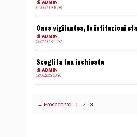
di
ADMIN
07/05/2013 10:38
Caos vigilantes, le istituzioni s
di
ADMIN
25/04/2013 17:32
Scegli la tua inchiesta
di
ADMIN
18/02/2013 10:30
Pagina
Pagina
Pagina
←
Precedente
1
2
3