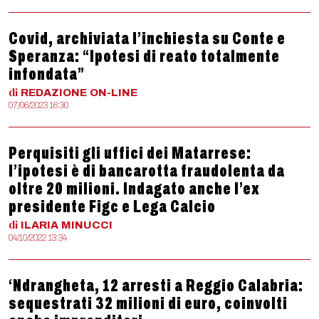
Covid, archiviata l’inchiesta su Conte e
Speranza: “Ipotesi di reato totalmente
infondata”
di
REDAZIONE
ON-LINE
07/06/2023 16:30
Perquisiti gli uffici dei Matarrese:
l’ipotesi è di bancarotta fraudolenta da
oltre 20 milioni. Indagato anche l’ex
presidente Figc e Lega Calcio
di
ILARIA
MINUCCI
04/10/2022 13:34
‘Ndrangheta, 12 arresti a Reggio Calabria:
sequestrati 32 milioni di euro, coinvolti