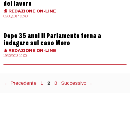
del lavoro
di
REDAZIONE
ON-LINE
03/05/2017 15:40
Dopo 35 anni il Parlamento torna a
indagare sul caso Moro
di
REDAZIONE
ON-LINE
19/10/2013 10:00
Pagina
Pagina
Pagina
←
Precedente
1
2
3
Successivo
→