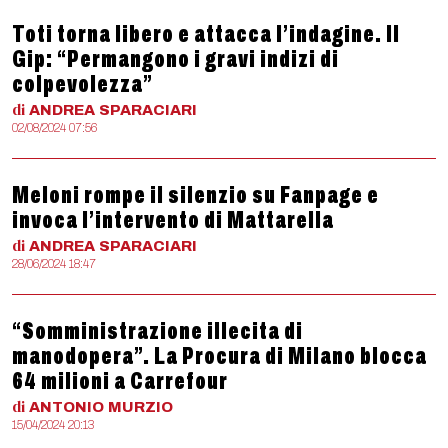
Toti torna libero e attacca l’indagine. Il
Gip: “Permangono i gravi indizi di
colpevolezza”
di
ANDREA
SPARACIARI
02/08/2024 07:56
Meloni rompe il silenzio su Fanpage e
invoca l’intervento di Mattarella
di
ANDREA
SPARACIARI
28/06/2024 18:47
“Somministrazione illecita di
manodopera”. La Procura di Milano blocca
64 milioni a Carrefour
di
ANTONIO
MURZIO
15/04/2024 20:13