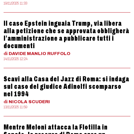
19/11/2025 11:33
Il caso Epstein inguaia Trump, via libera
alla petizione che se approvata obbligherà
l’amministrazione a pubblicare tutti i
documenti
di
DAVIDE MANLIO
RUFFOLO
14/11/2025 12:24
Scavi alla Casa del Jazz di Roma: si indaga
sul caso del giudice Adinolfi scomparso
nel 1994
di
NICOLA
SCUDERI
13/11/2025 11:59
Mentre Meloni attacca la Flotilla in