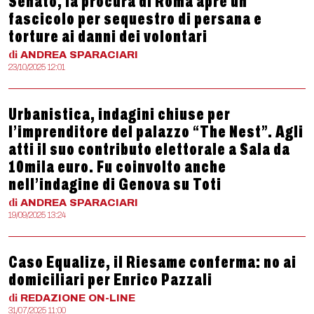
Senato, la procura di Roma apre un
fascicolo per sequestro di persana e
torture ai danni dei volontari
di
ANDREA
SPARACIARI
23/10/2025 12:01
Urbanistica, indagini chiuse per
l’imprenditore del palazzo “The Nest”. Agli
atti il suo contributo elettorale a Sala da
10mila euro. Fu coinvolto anche
nell’indagine di Genova su Toti
di
ANDREA
SPARACIARI
19/09/2025 13:24
Caso Equalize, il Riesame conferma: no ai
domiciliari per Enrico Pazzali
di
REDAZIONE
ON-LINE
31/07/2025 11:00