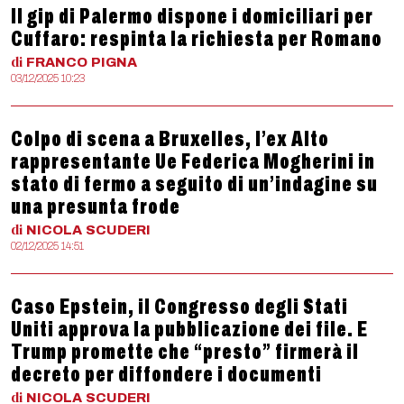
Il gip di Palermo dispone i domiciliari per
Cuffaro: respinta la richiesta per Romano
di
FRANCO
PIGNA
03/12/2025 10:23
Colpo di scena a Bruxelles, l’ex Alto
rappresentante Ue Federica Mogherini in
stato di fermo a seguito di un’indagine su
una presunta frode
di
NICOLA
SCUDERI
02/12/2025 14:51
Caso Epstein, il Congresso degli Stati
Uniti approva la pubblicazione dei file. E
Trump promette che “presto” firmerà il
decreto per diffondere i documenti
di
NICOLA
SCUDERI