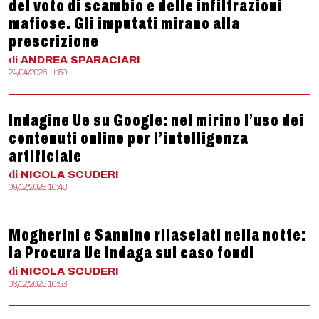
del voto di scambio e delle infiltrazioni
mafiose. Gli imputati mirano alla
prescrizione
di
ANDREA
SPARACIARI
24/04/2026 11:59
Indagine Ue su Google: nel mirino l’uso dei
contenuti online per l’intelligenza
artificiale
di
NICOLA
SCUDERI
09/12/2025 10:48
Mogherini e Sannino rilasciati nella notte:
la Procura Ue indaga sul caso fondi
di
NICOLA
SCUDERI
03/12/2025 10:53