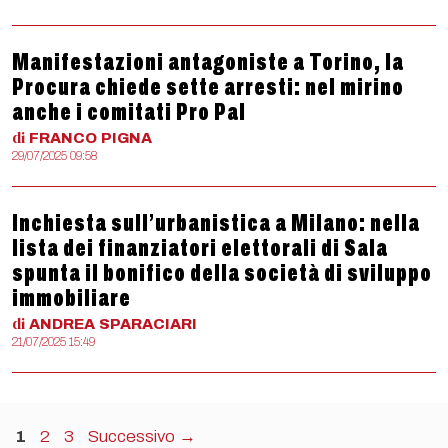
Manifestazioni antagoniste a Torino, la
Procura chiede sette arresti: nel mirino
anche i comitati Pro Pal
di
FRANCO
PIGNA
29/07/2025 09:58
Inchiesta sull’urbanistica a Milano: nella
lista dei finanziatori elettorali di Sala
spunta il bonifico della società di sviluppo
immobiliare
di
ANDREA
SPARACIARI
21/07/2025 15:49
Pagina
Pagina
Pagina
1
2
3
Successivo
→