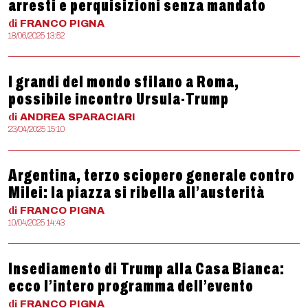
arresti e perquisizioni senza mandato
di
FRANCO
PIGNA
18/06/2025 13:52
I grandi del mondo sfilano a Roma,
possibile incontro Ursula-Trump
di
ANDREA
SPARACIARI
23/04/2025 15:10
Argentina, terzo sciopero generale contro
Milei: la piazza si ribella all’austerità
di
FRANCO
PIGNA
10/04/2025 14:43
Insediamento di Trump alla Casa Bianca:
ecco l’intero programma dell’evento
di
FRANCO
PIGNA