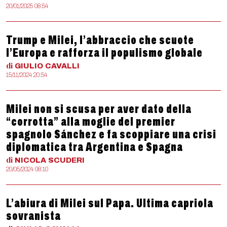
20/01/2025 08:54
Trump e Milei, l’abbraccio che scuote
l’Europa e rafforza il populismo globale
di
GIULIO
CAVALLI
15/11/2024 20:54
Milei non si scusa per aver dato della
“corrotta” alla moglie del premier
spagnolo Sánchez e fa scoppiare una crisi
diplomatica tra Argentina e Spagna
di
NICOLA
SCUDERI
20/05/2024 08:10
L’abiura di Milei sul Papa. Ultima capriola
sovranista