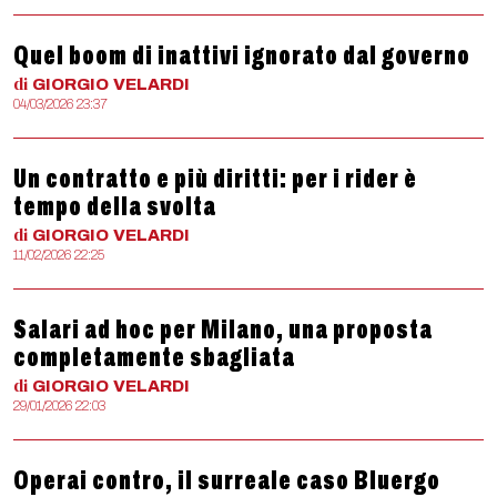
Quel boom di inattivi ignorato dal governo
di
GIORGIO
VELARDI
04/03/2026 23:37
Un contratto e più diritti: per i rider è
tempo della svolta
di
GIORGIO
VELARDI
11/02/2026 22:25
Salari ad hoc per Milano, una proposta
completamente sbagliata
di
GIORGIO
VELARDI
29/01/2026 22:03
Operai contro, il surreale caso Bluergo