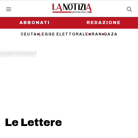
Vai
al
contenuto
ABBONATI
REDAZIONE
CEUTA
LEGGE ELETTORALE
IRAN
GAZA
Le Lettere