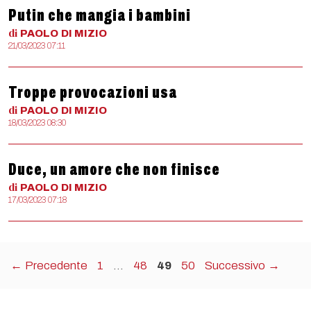
Putin che mangia i bambini
di
PAOLO
DI MIZIO
21/03/2023 07:11
Troppe provocazioni usa
di
PAOLO
DI MIZIO
18/03/2023 08:30
Duce, un amore che non finisce
di
PAOLO
DI MIZIO
17/03/2023 07:18
Pagina
Pagina
Pagina
Pagina
←
Precedente
1
…
48
49
50
Successivo
→