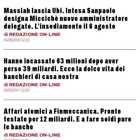
Massiah lascia Ubi. Intesa Sanpaolo
designa Miccichè nuovo amministratore
delegato. L’insediamento il 6 agosto
di
REDAZIONE
ON-LINE
04/08/2020 12:15
Hanno incassato 63 milioni dopo aver
perso 39 miliardi. Ecco la dolce vita dei
banchieri di casa nostra
di
REDAZIONE
ON-LINE
16/05/2017 12:20
Affari atomici a Finmeccanica. Pronte
testate per 12 miliardi. E a fare soldi pure
le banche
di
REDAZIONE
ON-LINE