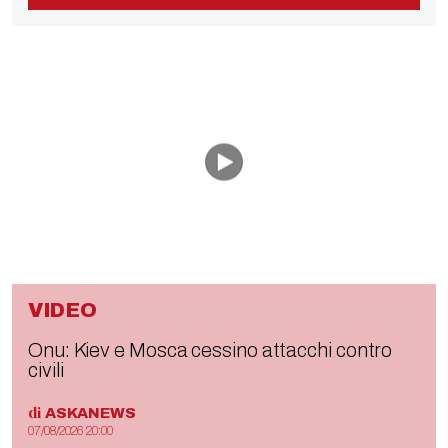
VIDEO
Onu: Kiev e Mosca cessino attacchi contro
civili
di
ASKANEWS
07/08/2026 20:00