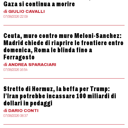
Gaza si continua a morire
di
GIULIO
CAVALLI
07/08/2026 22:09
Ceuta, muro contro muro Meloni-Sanchez:
Madrid chiede di riaprire le frontiere entro
domenica, Roma le blinda fino a
Ferragosto
di
ANDREA
SPARACIARI
07/08/2026 16:54
Stretto di Hormuz, la beffa per Trump:
l’Iran potrebbe incassare 100 miliardi di
dollari in pedaggi
di
DARIO
CONTI
07/08/2026 08:37