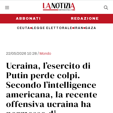
Vai
al
contenuto
ABBONATI
REDAZIONE
CEUTA
LEGGE ELETTORALE
IRAN
GAZA
/
22/05/2026 10:28
Mondo
Ucraina, l’esercito di
Putin perde colpi.
Secondo l’intelligence
americana, la recente
offensiva ucraina ha