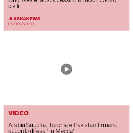
Onu: Kiev e Mosca cessino attacchi contro
civili
di
ASKANEWS
07/08/2026 20:00
VIDEO
Arabia Saudita, Turchia e Pakistan firmano
accordo difesa “La Mecca”