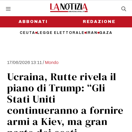
Vai
al
contenuto
ABBONATI
REDAZIONE
CEUTA
LEGGE ELETTORALE
IRAN
GAZA
/
17/06/2026 13:11
Mondo
Ucraina, Rutte rivela il
piano di Trump: “Gli
Stati Uniti
continueranno a fornire
armi a Kiev, ma gran