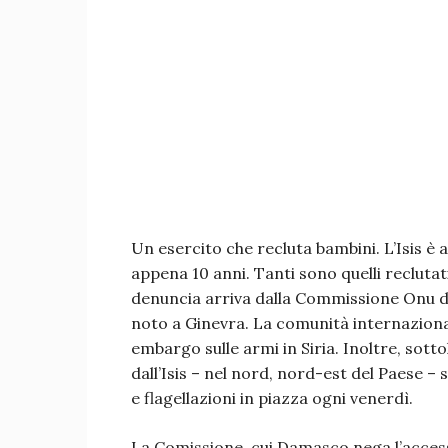
Un esercito che recluta bambini. L’Isis 
appena 10 anni. Tanti sono quelli reclutati da
denuncia arriva dalla Commissione Onu d’i
noto a Ginevra. La comunità internazion
embargo sulle armi in Siria. Inoltre, sotto
dall’Isis – nel nord, nord-est del Paese 
e flagellazioni in piazza ogni venerdì.
La Comissione, cui Damasco nega l’accesso 