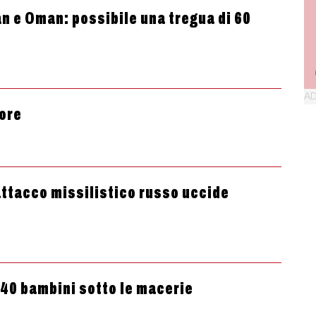
an e Oman: possibile una tregua di 60
 ore
’attacco missilistico russo uccide
 40 bambini sotto le macerie