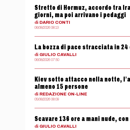
Stretto di Hormuz, accordo tra Ir
giorni, ma poi arrivano i pedaggi
di
DARIO
CONTI
06/08/2026 08:13
La bozza di pace stracciata in 24
di
GIULIO
CAVALLI
06/08/2026 07:50
Kiev sotto attacco nella notte, l
almeno 15 persone
di
REDAZIONE
ON-LINE
05/08/2026 08:09
Scavare 136 ore a mani nude, con
di
GIULIO
CAVALLI