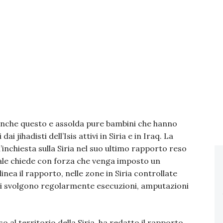
è anche questo e assolda pure bambini che hanno
i jihadisti dell’Isis attivi in Siria e in Iraq. La
nchiesta sulla Siria nel suo ultimo rapporto reso
ale chiede con forza che venga imposto un
linea il rapporto, nelle zone in Siria controllate
– si svolgono regolarmente esecuzioni, amputazioni
al territorio della Siria, ha redatto il rapporto