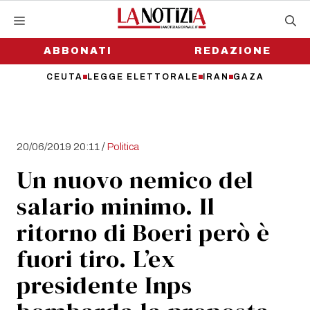
Vai
al
contenuto
ABBONATI
REDAZIONE
CEUTA
LEGGE ELETTORALE
IRAN
GAZA
/
20/06/2019 20:11
Politica
Un nuovo nemico del
salario minimo. Il
ritorno di Boeri però è
fuori tiro. L’ex
presidente Inps