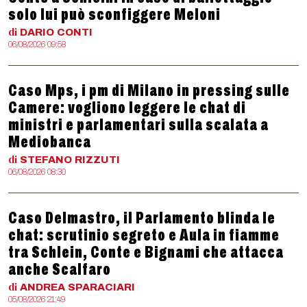
solo lui può sconfiggere Meloni
di
DARIO
CONTI
06/08/2026 09:58
Caso Mps, i pm di Milano in pressing sulle
Camere: vogliono leggere le chat di
ministri e parlamentari sulla scalata a
Mediobanca
di
STEFANO
RIZZUTI
06/08/2026 08:30
Caso Delmastro, il Parlamento blinda le
chat: scrutinio segreto e Aula in fiamme
tra Schlein, Conte e Bignami che attacca
anche Scalfaro
di
ANDREA
SPARACIARI
05/08/2026 21:49