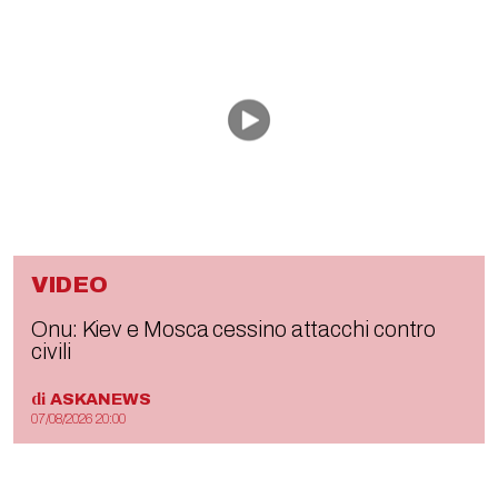
VIDEO
Onu: Kiev e Mosca cessino attacchi contro
civili
di
ASKANEWS
07/08/2026 20:00