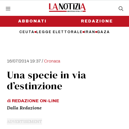
Vai
al
contenuto
ABBONATI
REDAZIONE
CEUTA
LEGGE ELETTORALE
IRAN
GAZA
/
16/07/2014 19:37
Cronaca
Una specie in via
d’estinzione
di
REDAZIONE
ON-LINE
Dalla Redazione