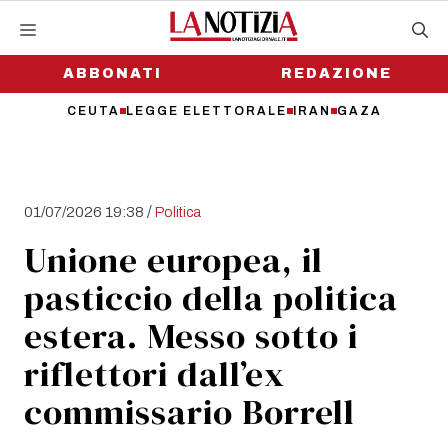
Vai
al
contenuto
ABBONATI
REDAZIONE
CEUTA
LEGGE ELETTORALE
IRAN
GAZA
/
01/07/2026 19:38
Politica
Unione europea, il
pasticcio della politica
estera. Messo sotto i
riflettori dall’ex
commissario Borrell