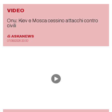
VIDEO
Onu: Kiev e Mosca cessino attacchi contro
civili
di
ASKANEWS
07/08/2026 20:00