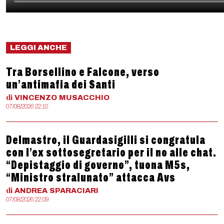
LEGGI ANCHE
Tra Borsellino e Falcone, verso
un’antimafia dei Santi
di
VINCENZO
MUSACCHIO
07/08/2026 22:10
Delmastro, il Guardasigilli si congratula
con l’ex sottosegretario per il no alle chat.
“Depistaggio di governo”, tuona M5s,
“Ministro stralunato” attacca Avs
di
ANDREA
SPARACIARI
07/08/2026 22:09