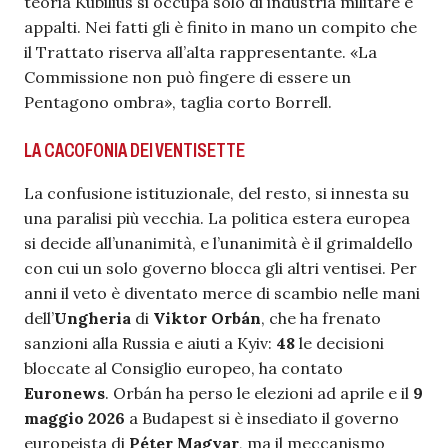
teoria Kubilius si occupa solo di industria militare e
appalti. Nei fatti gli è finito in mano un compito che
il Trattato riserva all’alta rappresentante. «La
Commissione non può fingere di essere un
Pentagono ombra», taglia corto Borrell.
LA CACOFONIA DEI VENTISETTE
La confusione istituzionale, del resto, si innesta su
una paralisi più vecchia. La politica estera europea
si decide all’unanimità, e l’unanimità è il grimaldello
con cui un solo governo blocca gli altri ventisei. Per
anni il veto è diventato merce di scambio nelle mani
dell’
Ungheria
di
Viktor Orbán
, che ha frenato
sanzioni alla Russia e aiuti a Kyiv:
48
le decisioni
bloccate al Consiglio europeo, ha contato
Euronews
. Orbán ha perso le elezioni ad aprile e il
9
maggio 2026
a Budapest si è insediato il governo
europeista di
Péter Magyar
, ma il meccanismo