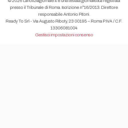
© 2026 Lanotiziagiornale.it è una testata giornalistica registrata
presso il Tribunale di Roma. Iscrizione n°16/2013. Direttore
responsabile Antonio Pitoni.
Ready To Srl - Via Augusto Riboty, 23 00195 – Roma P.IVA / C.F.
13306081004
Gestisci impostazioni consenso