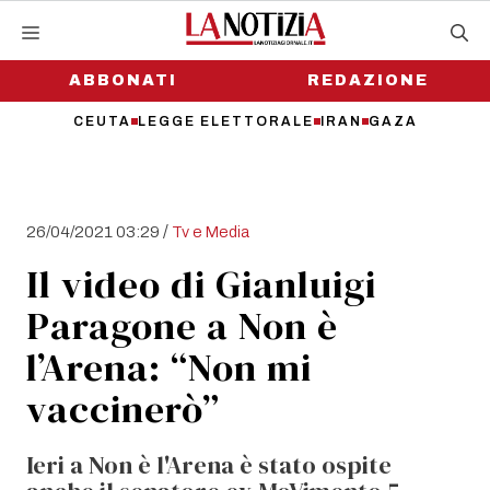
Vai
al
contenuto
ABBONATI
REDAZIONE
CEUTA
LEGGE ELETTORALE
IRAN
GAZA
/
26/04/2021 03:29
Tv e Media
Il video di Gianluigi
Paragone a Non è
l’Arena: “Non mi
vaccinerò”
Ieri a Non è l'Arena è stato ospite