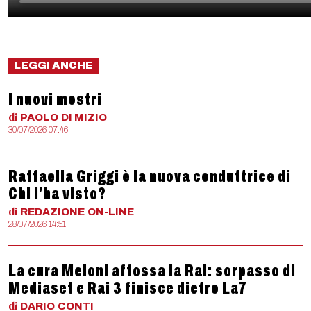
LEGGI ANCHE
I nuovi mostri
di
PAOLO
DI MIZIO
30/07/2026 07:46
Raffaella Griggi è la nuova conduttrice di
Chi l’ha visto?
di
REDAZIONE
ON-LINE
28/07/2026 14:51
La cura Meloni affossa la Rai: sorpasso di
Mediaset e Rai 3 finisce dietro La7
di
DARIO
CONTI