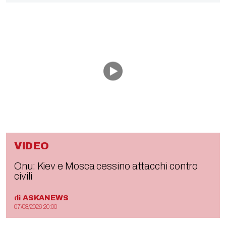
VIDEO
Onu: Kiev e Mosca cessino attacchi contro
civili
di
ASKANEWS
07/08/2026 20:00