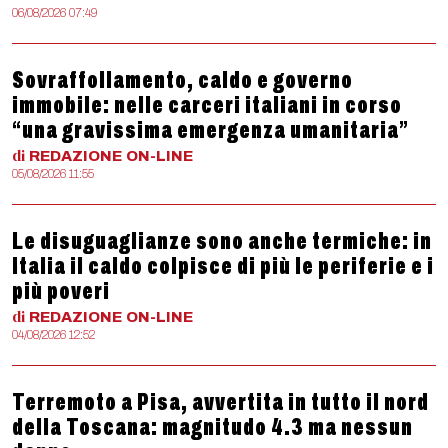
06/08/2026 07:49
Sovraffollamento, caldo e governo
immobile: nelle carceri italiani in corso
“una gravissima emergenza umanitaria”
di
REDAZIONE
ON-LINE
05/08/2026 11:55
Le disuguaglianze sono anche termiche: in
Italia il caldo colpisce di più le periferie e i
più poveri
di
REDAZIONE
ON-LINE
04/08/2026 12:52
Terremoto a Pisa, avvertita in tutto il nord
della Toscana: magnitudo 4.3 ma nessun