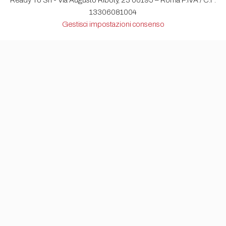
Ready To Srl - Via Augusto Riboty, 23 00195 – Roma P.IVA / C.F.
13306081004
Gestisci impostazioni consenso