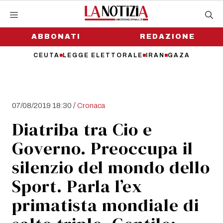
Vai
al
contenuto
ABBONATI
REDAZIONE
CEUTA
LEGGE ELETTORALE
IRAN
GAZA
/
07/08/2019 18:30
Cronaca
Diatriba tra Cio e
Governo. Preoccupa il
silenzio del mondo dello
Sport. Parla l’ex
primatista mondiale di