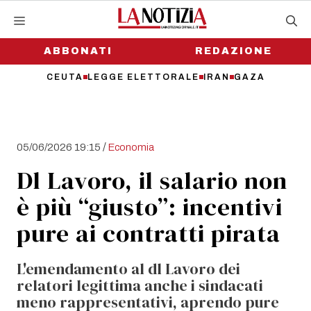
Vai
al
contenuto
ABBONATI
REDAZIONE
CEUTA
LEGGE ELETTORALE
IRAN
GAZA
/
05/06/2026 19:15
Economia
Dl Lavoro, il salario non
è più “giusto”: incentivi
pure ai contratti pirata
L'emendamento al dl Lavoro dei
relatori legittima anche i sindacati
meno rappresentativi, aprendo pure