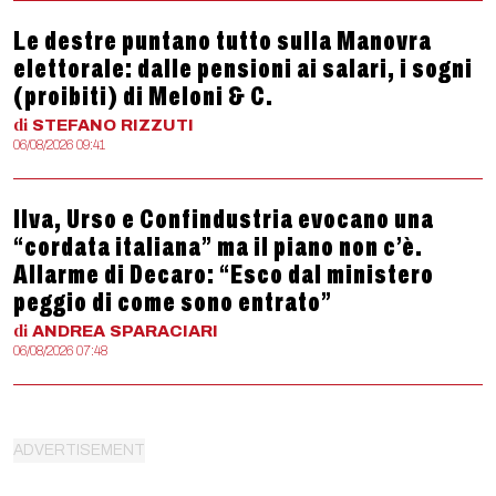
Le destre puntano tutto sulla Manovra
elettorale: dalle pensioni ai salari, i sogni
(proibiti) di Meloni & C.
di
STEFANO
RIZZUTI
06/08/2026 09:41
Ilva, Urso e Confindustria evocano una
“cordata italiana” ma il piano non c’è.
Allarme di Decaro: “Esco dal ministero
peggio di come sono entrato”
di
ANDREA
SPARACIARI
06/08/2026 07:48