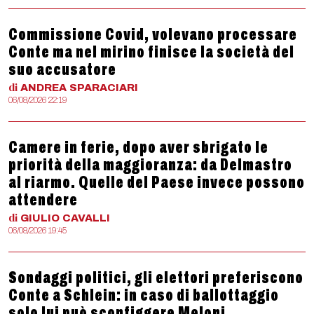
Commissione Covid, volevano processare
Conte ma nel mirino finisce la società del
suo accusatore
di
ANDREA
SPARACIARI
06/08/2026 22:19
Camere in ferie, dopo aver sbrigato le
priorità della maggioranza: da Delmastro
al riarmo. Quelle del Paese invece possono
attendere
di
GIULIO
CAVALLI
06/08/2026 19:45
Sondaggi politici, gli elettori preferiscono
Conte a Schlein: in caso di ballottaggio
solo lui può sconfiggere Meloni