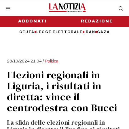
Vai
al
contenuto
ABBONATI
REDAZIONE
CEUTA
LEGGE ELETTORALE
IRAN
GAZA
/
28/10/2024 21:04
Politica
Elezioni regionali in
Liguria, i risultati in
diretta: vince il
centrodestra con Bucci
La sfida delle elezioni regionali in