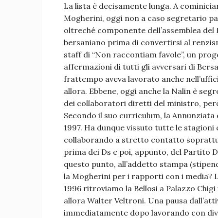
La lista è decisamente lunga. A cominiciar
Mogherini, oggi non a caso segretario par
oltreché componente dell’assemblea del 
bersaniano prima di convertirsi al renzism
staff di “Non raccontiam favole”, un prog
affermazioni di tutti gli avversari di Bers
frattempo aveva lavorato anche nell’uffic
allora. Ebbene, oggi anche la Nalin è seg
dei collaboratori diretti del ministro, p
Secondo il suo curriculum, la Annunziata 
1997. Ha dunque vissuto tutte le stagioni 
collaborando a stretto contatto sopratt
prima dei Ds e poi, appunto, del Partito 
questo punto, all’addetto stampa (stipend
la Mogherini per i rapporti con i media? L
1996 ritroviamo la Bellosi a Palazzo Chigi
allora Walter Veltroni. Una pausa dall’attiv
immediatamente dopo lavorando con diver