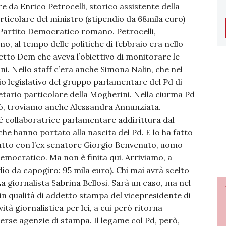
e da Enrico Petrocelli, storico assistente della
ticolare del ministro (stipendio da 68mila euro)
Partito Democratico romano. Petrocelli,
o, al tempo delle politiche di febbraio era nello
etto Dem che aveva l’obiettivo di monitorare le
ani. Nello staff c’era anche Simona Nalin, che nel
io legislativo del gruppo parlamentare del Pd di
retario particolare della Mogherini. Nella ciurma Pd
erò, troviamo anche Alessandra Annunziata.
è collaboratrice parlamentare addirittura dal
che hanno portato alla nascita del Pd. E lo ha fatto
utto con l’ex senatore Giorgio Benvenuto, uomo
Democratico. Ma non è finita qui. Arriviamo, a
io da capogiro: 95 mila euro). Chi mai avrà scelto
a giornalista Sabrina Bellosi. Sarà un caso, ma nel
 in qualità di addetto stampa del vicepresidente di
ità giornalistica per lei, a cui però ritorna
se agenzie di stampa. Il legame col Pd, però,