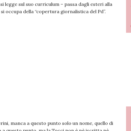
si legge sul suo curriculum – passa dagli esteri alla
si occupa della “copertura giornalistica del Pd”.
herini, manca a questo punto solo un nome, quello di
 a questo punto, ma la Tocci non è nè iscritta nè