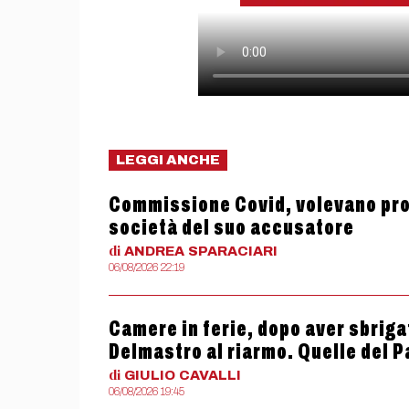
LEGGI ANCHE
Commissione Covid, volevano proc
società del suo accusatore
di
ANDREA
SPARACIARI
06/08/2026 22:19
Camere in ferie, dopo aver sbriga
Delmastro al riarmo. Quelle del 
di
GIULIO
CAVALLI
06/08/2026 19:45